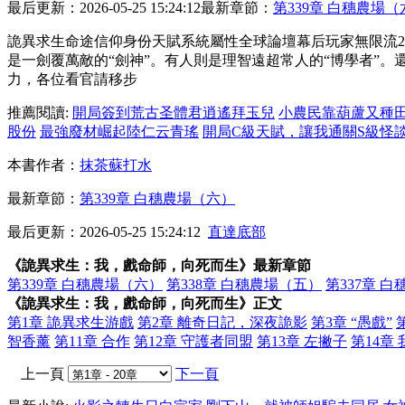
最后更新：2026-05-25 15:24:12
最新章節：
第339章 白穗農場（
詭異求生命途信仰身份天賦系統屬性全球論壇幕后玩家無限流2
是一劍覆萬敵的“劍神”。有人則是理智遠超常人的“博學者”。
力，各位看官請移步
推薦閱讀:
開局簽到荒古圣體君逍遙拜玉兒
小農民靠葫蘆又種
股份
最強廢材崛起陸仁云青瑤
開局C級天賦，讓我通關S級怪
本書作者：
抹茶蘇打水
最新章節：
第339章 白穗農場（六）
最后更新：2026-05-25 15:24:12
直達底部
《詭異求生：我，戲命師，向死而生》最新章節
第339章 白穗農場（六）
第338章 白穗農場（五）
第337章 
《詭異求生：我，戲命師，向死而生》正文
第1章 詭異求生游戲
第2章 離奇日記，深夜詭影
第3章 “愚戲”
智香薰
第11章 合作
第12章 守護者同盟
第13章 左撇子
第14章
上一頁
下一頁