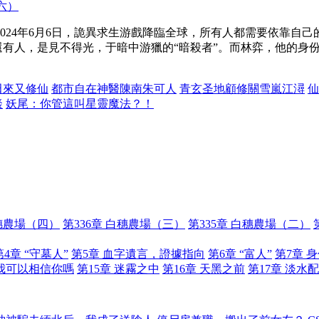
六）
024年6月6日，詭異求生游戲降臨全球，所有人都需要依靠自己
還有人，是見不得光，于暗中游獵的“暗殺者”。而林弈，他的身份
田來又修仙
都市自在神醫陳南朱可人
青玄圣地顧修關雪嵐江潯
仙
談
妖尾：你管這叫星靈魔法？！
白穗農場（四）
第336章 白穗農場（三）
第335章 白穗農場（二）
第4章 “守墓人”
第5章 血字遺言，證據指向
第6章 “富人”
第7章 
 我可以相信你嗎
第15章 迷霧之中
第16章 天黑之前
第17章 淡水