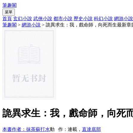
筆趣閣
菜單
首頁
玄幻小說
武俠小說
都市小說
歷史小說
科幻小說
網游小說
筆趣閣
>
網游小說
> 詭異求生：我，戲命師，向死而生最新章
詭異求生：我，戲命師，向死
本書作者：抹茶蘇打水
動 作：連載，
直達底部