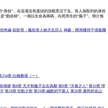
的“身份”，在這場沒有盡頭的游戲里活下去。有人抽取到的身份
是“戲命師”。一個以生命為籌碼，向死而生的“瘋子”。簡介無
侶奇緣
綜影視：瘋批美人她天生惡人
神豪：開局獲得千億集團
第334章 白穗農場（一）
身份很硬
第8章 天才和瘋子左右為鄰
第9章 “天眷之人”
第10章 理
配方
第18章 狂歡之飲
第19章 緘默的守墓人
第20章 暴怒的岳山