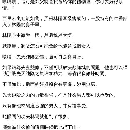
嘻嘻嘻，這可是師父特意挑選給你的禮物喔，你可要好好珍
惜。”
百里若嵐吐氣如蘭，弄得林陽耳朵癢癢的，一股特有的幽香鉆
入了林陽的鼻子里。
林陽心中微微一愣，然后恍然大悟。
就說嘛，師父怎么可能會給他隨意找個女人。
嘖嘖，先天純陰之體，這可真是寶貝呀。
如果結為夫妻雙修，不僅可以解決顏傾城的問題，他也可以借
助那股先天純陰之氣增加功力，節省很多修煉時間。
不僅如此，后面的好處將會有更多，妙用無窮。
先天純陰之力的力量很強，不是什么男人都可以承受的。
只有像他林陽這么強的男人，才有福享受。
眨眼間的功夫林陽就想到了很多。
師娘為什么偏偏這個時候把他趕下山？