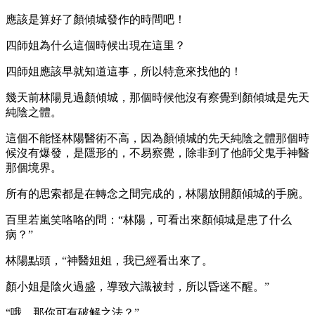
應該是算好了顏傾城發作的時間吧！
四師姐為什么這個時候出現在這里？
四師姐應該早就知道這事，所以特意來找他的！
幾天前林陽見過顏傾城，那個時候他沒有察覺到顏傾城是先天
純陰之體。
這個不能怪林陽醫術不高，因為顏傾城的先天純陰之體那個時
候沒有爆發，是隱形的，不易察覺，除非到了他師父鬼手神醫
那個境界。
所有的思索都是在轉念之間完成的，林陽放開顏傾城的手腕。
百里若嵐笑咯咯的問：“林陽，可看出來顏傾城是患了什么
病？”
林陽點頭，“神醫姐姐，我已經看出來了。
顏小姐是陰火過盛，導致六識被封，所以昏迷不醒。”
“哦，那你可有破解之法？”