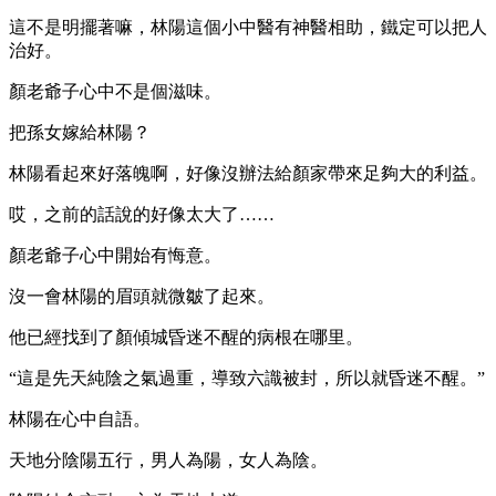
這不是明擺著嘛，林陽這個小中醫有神醫相助，鐵定可以把人
治好。
顏老爺子心中不是個滋味。
把孫女嫁給林陽？
林陽看起來好落魄啊，好像沒辦法給顏家帶來足夠大的利益。
哎，之前的話說的好像太大了……
顏老爺子心中開始有悔意。
沒一會林陽的眉頭就微皺了起來。
他已經找到了顏傾城昏迷不醒的病根在哪里。
“這是先天純陰之氣過重，導致六識被封，所以就昏迷不醒。”
林陽在心中自語。
天地分陰陽五行，男人為陽，女人為陰。