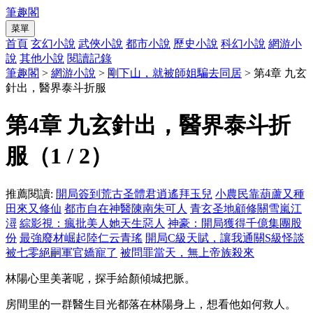
筆趣閣
菜單
首頁
玄幻小說
武俠小說
都市小說
歷史小說
科幻小說
網游小
說
其他小說
閱讀記錄
筆趣閣
>
網游小說
>
剛下山，就被師姐騙去同居
> 第4章 九玄
針出，醫界泰斗折服
第4章 九玄針出，醫界泰斗折
服（1 / 2）
推薦閱讀:
開局簽到荒古圣體君逍遙拜玉兒
小農民靠葫蘆又種
田來又修仙
都市自在神醫陳南朱可人
青玄圣地顧修關雪嵐江
潯
綜影視：瘋批美人她天生惡人
神豪：開局獲得千億集團股
份
最強廢材崛起陸仁云青瑤
開局C級天賦，讓我通關S級怪談
被七零絕嗣軍官嬌寵了
被問罪當天，無上帝族殺來
林陽心里美著呢，探手給顏傾城把脈。
房間里的一群醫生目光都落在林陽身上，想看他如何救人。