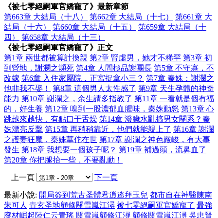
《被七零絕嗣軍官嬌寵了》最新章節
第663章 大結局（十八）
第662章 大結局（十七）
第661章 大
結局（十六）
第660章 大結局（十五）
第659章 大結局（十
四）
第658章 大結局（十三）
《被七零絕嗣軍官嬌寵了》正文
第1章 兩世都被算計換親
第2章 腎虛男，她才不稀罕
第3章 初
到營地，謝瀾之瀕死
第4章 人間極品謝團長
第5章 不守寡，不
改嫁
第6章 入住家屬院，正宮捉拿小三？
第7章 秦姝：謝瀾之
他非我不娶！
第8章 這個男人太性感了
第9章 天生孕體的神奇
能力
第10章 謝瀾之，余生請多指教了
第11章 一看就是個有福
的，好生養
第12章 嗅到一股濃郁血腥味，秦姝動怒
第13章 心
跳越來越快，有點口干舌燥
第14章 潑臟水亂搞男女關系？秦
姝漂亮反擊
第15章 再稍稍靠近，他們就能親上了
第16章 謝瀾
之護妻狂魔，秦姝華佗在世
第17章 謝瀾之神色嚴峻，有大事
發生
第18章 我想要一個孩子呢？
第19章 補過頭，流鼻血了
第20章 你把腿抬一些，不要亂動！
上一頁
下一頁
最新小說:
開局簽到荒古圣體君逍遙拜玉兒
都市自在神醫陳南
朱可人
青玄圣地顧修關雪嵐江潯
被七零絕嗣軍官嬌寵了
最強
廢材崛起陸仁云青瑤
關雪嵐顧修江潯
顧修關雪嵐江潯
吳忠賢