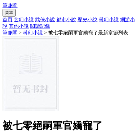
筆趣閣
菜單
首頁
玄幻小說
武俠小說
都市小說
歷史小說
科幻小說
網游小
說
其他小說
閱讀記錄
筆趣閣
>
科幻小說
> 被七零絕嗣軍官嬌寵了最新章節列表
被七零絕嗣軍官嬌寵了