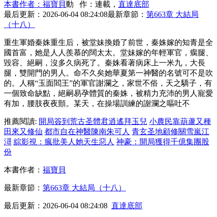
本書作者：福寶貝
動 作：連載，
直達底部
最后更新：2026-06-04 08:24:08
最新章節：
第663章 大結局
（十八）
重生軍婚秦姝重生后，被堂妹換婚了前世，秦姝嫁的知青是全
國首富，她是人人羨慕的闊太太。堂妹嫁的年輕軍官，瘸腿、
毀容、絕嗣，沒多久病死了。秦姝看著病床上一米九，大長
腿，雙開門的男人。命不久矣她華夏第一神醫的名號可不是吹
的。人稱“玉面閻王”的軍官謝瀾之，家世不俗，天之驕子，有
一個致命缺點，絕嗣易孕體質的秦姝，被精力充沛的男人寵愛
有加，腰肢夜夜顫。某天，在操場訓練的謝瀾之嘔吐不
推薦閱讀:
開局簽到荒古圣體君逍遙拜玉兒
小農民靠葫蘆又種
田來又修仙
都市自在神醫陳南朱可人
青玄圣地顧修關雪嵐江
潯
綜影視：瘋批美人她天生惡人
神豪：開局獲得千億集團股
份
本書作者：
福寶貝
最新章節：
第663章 大結局（十八）
最后更新：2026-06-04 08:24:08
直達底部